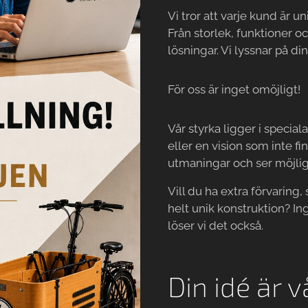
Vi tror att varje kund är u
Från storlek, funktioner oc
lösningar. Vi lyssnar på di
För oss är inget omöjligt!
Vår styrka ligger i specia
eller en vision som inte fi
utmaningar och ser möjlig
Vill du ha extra förvaring
helt unik konstruktion? In
löser vi det också.
Din idé är 