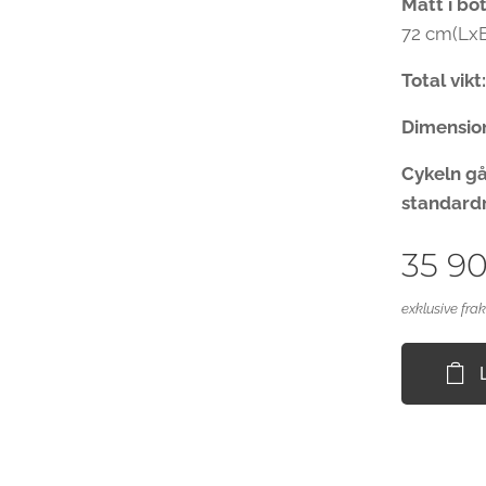
Mått i bo
72 cm(LxB
Total vikt
Dimensio
Cykeln gå
standardm
35 9
exklusive fra