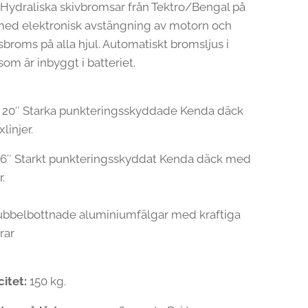
Hydraliska skivbromsar från Tektro/Bengal på
, med elektronisk avstängning av motorn och
broms på alla hjul. Automatiskt bromsljus i
som är inbyggt i batteriet.
:
20″ Starka punkteringsskyddade Kenda däck
linjer.
6″ Starkt punkteringsskyddat Kenda däck med
r.
bbelbottnade aluminiumfälgar med kraftiga
krar
citet:
150 kg.