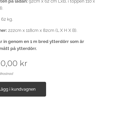
tten på lådan:
92cm x 62 cm LxB, i toppen 110 x
).
:
62 kg.
ner:
222cm x 118cm x 82cm (L X H X B).
r in genom en 1 m bred ytterdörr som är
ått på ytterdörr.
00,00
kr
ktkostnad
Lägg i kundvagnen