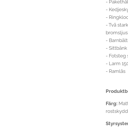
- Pakethå
- Kedjes
- Ringklo
- Två sta
bromsljus 
- Barnbält
- Sittbänk
- Fotsteg
- Larm 15
- Ramlås
Produktbe
Färg:
Matt
rostskydd
Styrsyst