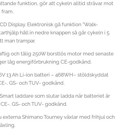
ttande funktion, gör att cykeln alltid strävar mot
t fram.
CD Display. Elektronisk gå funktion "Walk-
tarthjälp håll in nedre knappen så går cykeln i 5
tt man trampar.
aftig och tålig 250W borstlös motor med senaste
ger låg energiförbrukning CE-godkänd.
V 13 Ah Li-ion batteri – 468WH– stöldskyddat
CE-, GS- och TUV- godkänd.
Smart laddare som slutar ladda när batteriet är
, CE-, GS- och TUV- godkänd.
u externa Shimano Tourney växlar med frihjul och
xling.