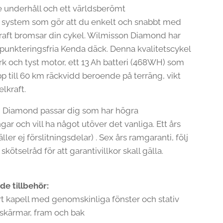
 underhåll och ett världsberömt
t system som gör att du enkelt och snabbt med
raft bromsar din cykel. Wilmisson Diamond har
a punkteringsfria Kenda däck. Denna kvalitetscykel
rk och tyst motor, ett 13 Ah batteri (468WH) som
p till 60 km räckvidd beroende på terräng, vikt
lkraft.
 Diamond passar dig som har högra
gar och vill ha något utöver det vanliga. Ett års
äller ej förslitningsdelar) . Sex års ramgaranti, följ
 skötselråd för att garantivillkor skall gälla.
de tillbehör:
rt kapell med genomskinliga fönster och stativ
 skärmar, fram och bak