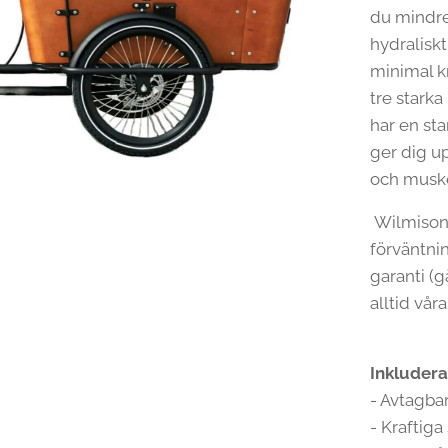
du mindre
hydralisk
minimal k
tre stark
har en sta
ger dig up
och muske
Wilmison
förväntnin
garanti (g
alltid våra
Inkludera
- Avtagba
- Kraftiga