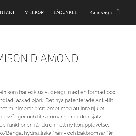
NTAKT
VILLKOR
LÅDCYKEL
Kundvagn
MISON DIAMOND
eln som har exklusivt design med en formad box
ndlad lackad björk. Det nya patenterade Anti-tilt
met minimerar problemet med att inre hjulet
r du svänger och tillsammans med den själv
de funktionen får du en helt ny körupplevelse.
o/Bengal hydrauliska fram- och bakbromsar får