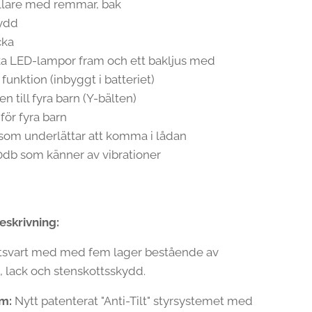
llare med remmar, bak
kydd
cka
rka LED-lampor fram och ett bakljus med
funktion (inbyggt i batteriet)
en till fyra barn (Y-bälten)
 för fyra barn
 som underlättar att komma i lådan
0db som känner av vibrationer
skrivning:
svart med med fem lager bestående av
, lack och stenskottsskydd.
em:
Nytt patenterat "Anti-Tilt" styrsystemet med