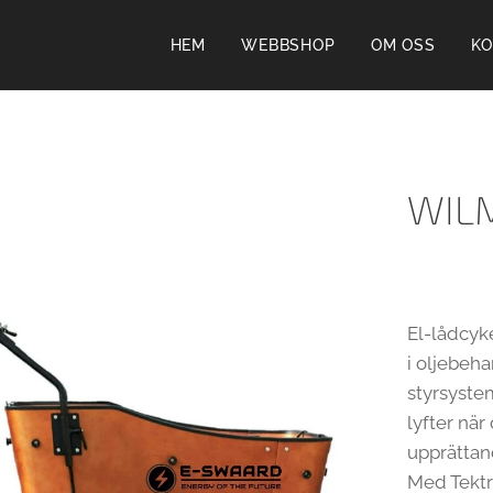
HEM
WEBBSHOP
OM OSS
KO
WIL
El-lådcyk
i oljebeha
styrsyste
lyfter nä
upprättan
Med Tektr