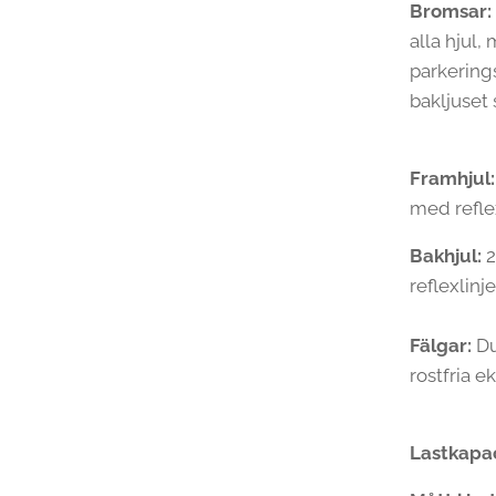
Bromsar:
alla hjul
parkerings
bakljuset 
Framhjul
med reflex
Bakhjul:
2
reflexlinje
Fälgar:
Du
rostfria e
Lastkapa