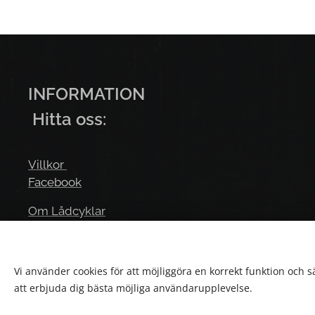
INFORMA
Hitta oss:
Villkor
Facebook
Om Lådcyklar
Youtube
Vi använder cookies för att möjliggöra en korrekt funktion och 
att erbjuda dig bästa möjliga användarupplevelse.