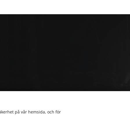
TION
säkerhet på vår hemsida, och för