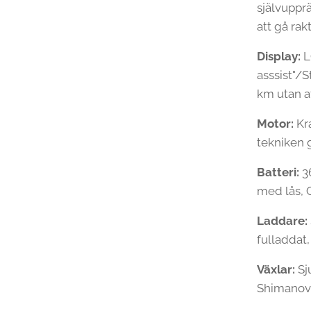
självupprä
att gå rak
Display:
L
asssist"/S
km utan a
Motor:
Kr
tekniken 
Batteri:
36
med lås, 
Laddare:
fulladdat
Växlar:
Sj
Shimanovä