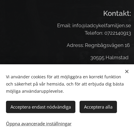
Kontakt:
Email: info@ladcykelfamiljen.se
Telefon: 0722140913
Adress: Regnbågsvägen 16
30595 Halmstad
Vi använder cookies för att möjliggöra en korrekt funktion
Cookies
och säkerhet på vår hemsida, och för att erbjuda dig bästa
möjliga användarupplevelse.
Språk
English
Svenska
Acceptera endast nödvändiga
Acceptera alla
Lägg i kundvagnen
Öppna avancerade inställningar