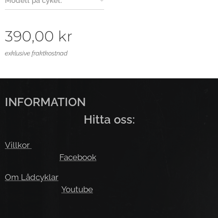
Modell på cykel:
390,00
kr
exklusive fraktkostnad
INFORMATION
Hitta oss:
Villkor
Facebook
Om Lådcyklar
Youtube