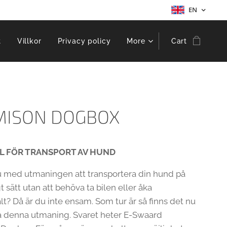
EN
t
Villkor
Privacy policy
More
Cart
MISON DOGBOX
L FÖR TRANSPORT AV HUND
u med utmaningen att transportera din hund på
t sätt utan att behöva ta bilen eller åka
? Då är du inte ensam. Som tur är så finns det nu
på denna utmaning. Svaret heter E-Swaard