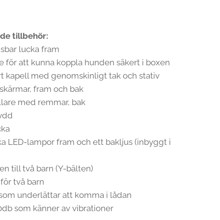
de tillbehör:
sbar lucka fram
te för att kunna koppla hunden säkert i boxen
rt kapell med genomskinligt tak och stativ
 skärmar, fram och bak
llare med remmar, bak
kydd
cka
ka LED-lampor fram och ett bakljus (inbyggt i
en till två barn (Y-bälten)
 för två barn
 som underlättar att komma i lådan
0db som känner av vibrationer