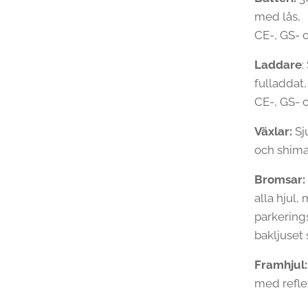
med lås,
CE-, GS- 
Laddare
:
fulladdat,
CE-, GS- 
Växlar:
Sj
och shima
Bromsar:
alla hjul
parkerings
bakljuset 
Framhjul
med reflex