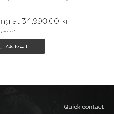
ing at
34,990.00
kr
pping cost
Add to cart
Quick contact