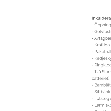
Inkludera
- Öppning
- Golvfäs
- Avtagba
- Kraftiga
- Pakethå
- Kedjes
- Ringklo
- Två Star
batteriet)
- Barnbält
- Sittbänk
- Fotsteg
- Larm 15