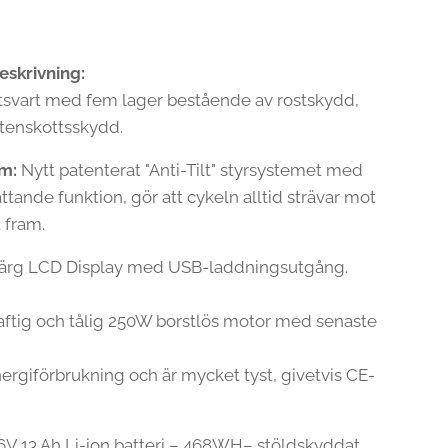
skrivning:
svart med fem lager bestående av rostskydd,
stenskottsskydd.
em:
Nytt patenterat "Anti-Tilt" styrsystemet med
ttande funktion, gör att cykeln alltid strävar mot
t fram.
ärg LCD Display med USB-laddningsutgång.
aftig och tålig 250W borstlös motor med senaste
nergiförbrukning och är mycket tyst, givetvis CE-
V 13 Ah Li-ion batteri – 468WH– stöldskyddat