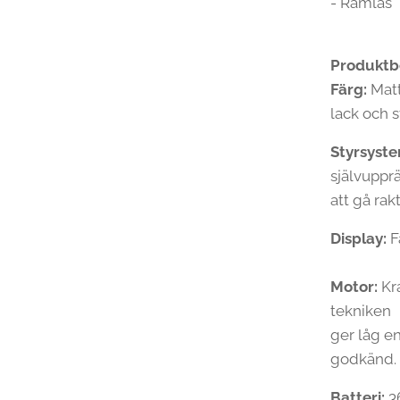
- Ramlås
Produktbe
Färg:
Matt
lack och 
Styrsyst
självupprä
att gå rak
Display:
F
Motor:
Kr
tekniken
ger låg e
godkänd.
Batteri:
36