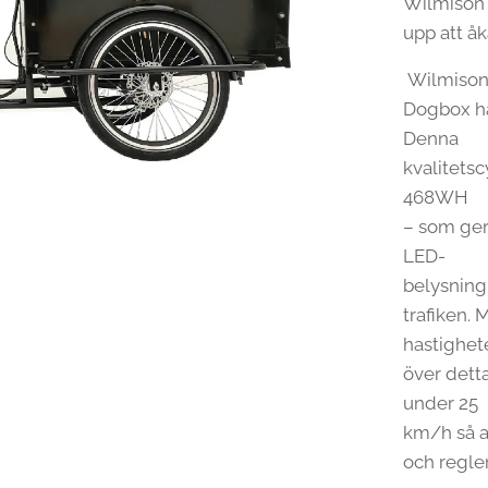
Wilmison 
upp att å
Wilmiso
Dogbox ha
Denna
kvalitetsc
468WH
– som ger 
LED-
belysning
trafiken.
hastighet
över dett
under 25
km/h så a
och regler