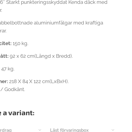
6″ Starkt punkteringsskyddat Kenda däck med
r.
bbelbottnade aluminiumfälgar med kraftiga
rar.
itet:
150 kg.
ått:
92 x 62 cm(Längd x Bredd).
:
47 kg.
ner:
218 X 84 X 122 cm(LxBxH).
/ Godkänt.
 a variant:
rdrag
Låst förvaringsbox