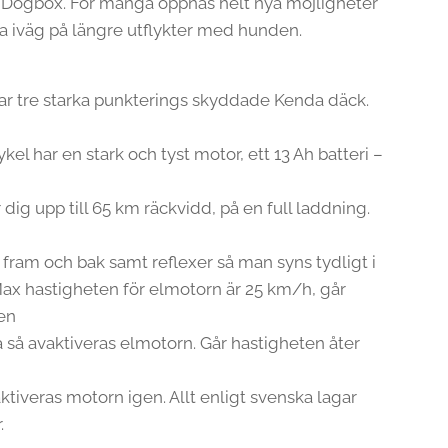
Dogbox. För många öppnas helt nya möjligheter
ka iväg på längre utflykter med hunden.
n
r tre starka punkterings skyddade Kenda däck.
ykel har en stark och tyst motor, ett 13 Ah batteri –
dig upp till 65 km räckvidd, på en full laddning.
 fram och bak samt reflexer så man syns tydligt i
 Max hastigheten för elmotorn är 25 km/h, går
en
a så avaktiveras elmotorn. Går hastigheten åter
ktiveras motorn igen. Allt enligt svenska lagar
.