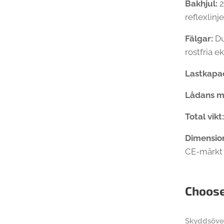
Bakhjul:
2
reflexlinje
Fälgar:
Du
rostfria ek
Lastkapac
Lådans m
T
otal vikt
Dimensio
CE-märkt 
Choose
Skyddsöve