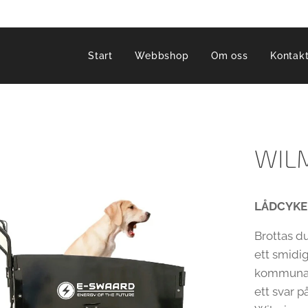
Start
Webbshop
Om oss
Kontak
WIL
LÅDCYKE
Brottas d
ett smidig
kommunalt
ett svar 