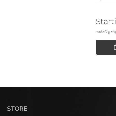
Start
excluding shi
STORE